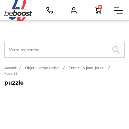
Panneau de gestion des cookies
Facebook (Customer Chat) est désactivé.
Autoriser
Vêtements d'image
0
Vêtements de travail
Vêtements de sport
Objets
Métiers
Accueil
Objets personnalisés
Enfants & jeux, jouets
Puzzles
puzzle