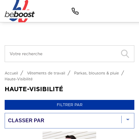
Panneau de gestion des cookies
Facebook (Customer Chat) est désactivé.
Autoriser
Vêtements d'image
Vêtements de travail
Vêtements de sport
Objets
Métiers
Accueil
Vêtements de travail
Parkas, blousons & pluie
Haute-Visibilité
HAUTE-VISIBILITÉ
FILTRER PAR