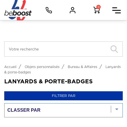
Panneau de gestion des cookies
Facebook (Customer Chat) est désactivé.
Autoriser
Vêtements d'image
0
Vêtements de travail
Vêtements de sport
Objets
Métiers
Accueil
Objets personnalisés
Bureau & Affaires
Lanyards
& porte-badges
LANYARDS & PORTE-BADGES
FILTRER PAR