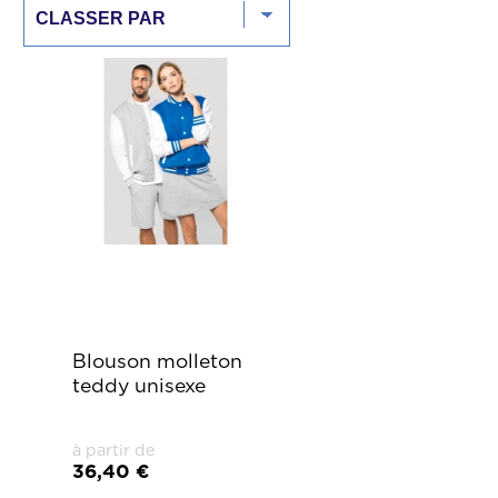
Blouson molleton
teddy unisexe
à partir de
36,40 €