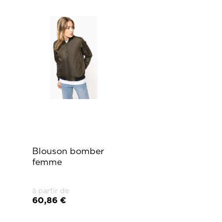
Blouson bomber
femme
à partir de
60,86 €