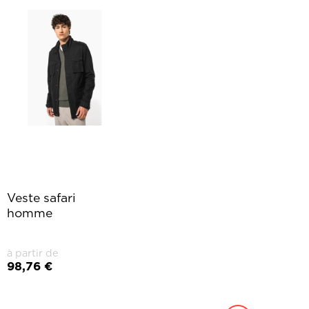
Veste safari
homme
à partir de
98,76 €