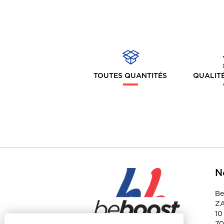
Made In France/UE
Casquettes, bonnets &
accessoires
- Bonnets
- Casquettes
TOUTES QUANTITÉS
QUALITÉ
- Echarpes & bandeaux
- Chapeaux, bob &
bérets
- Ecoresponsable -
Made In France/UE
- Casquette
N
Enfants & bébés
Be
- T-shirts, polos & sweat
ZA
- Ecoresponsable -
10
Made In France/UE
70