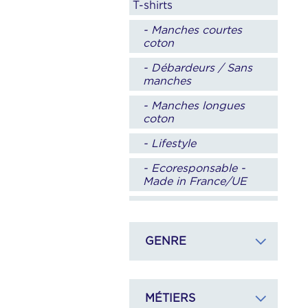
T-shirts
- Manches courtes
coton
- Débardeurs / Sans
manches
- Manches longues
coton
- Lifestyle
- Ecoresponsable -
Made in France/UE
- Sport
Polos
GENRE
- Manches courtes
- Manches longues
MÉTIERS
- Manche courtes