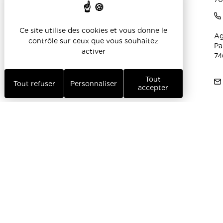
- Vestes & gilets
Ce site utilise des cookies et vous donne le
- Chemises, tabliers &
Ag
contrôle sur ceux que vous souhaitez
pantalons
Pa
activer
74
- Peluches
Tout
Bagagerie & Accessoires
Tout refuser
Personnaliser
accepter
- Sacs à dos,
bandouillières & banane
- Sacs à dos,
bandoullières & banane
- Tote Bag, shopping &
pochettes
- Voyage, valises &
business
- Parapluies prenium