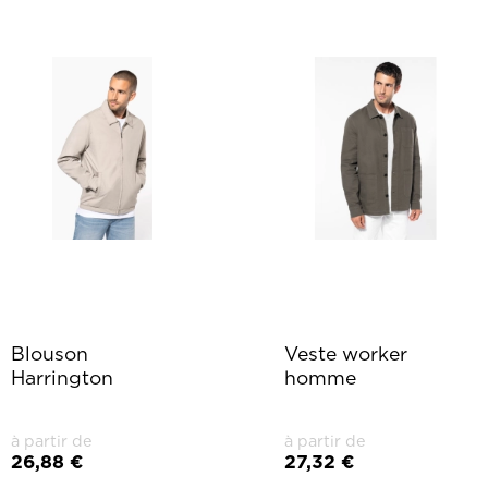
Blouson
Veste worker
Harrington
homme
à partir de
à partir de
26,88 €
27,32 €