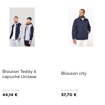
Blouson Teddy à
Blouson city
capuche Unisexe
à partir de
à partir de
44,14 €
57,70 €