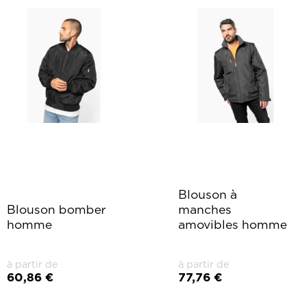
Blouson à
Blouson bomber
manches
homme
amovibles homme
à partir de
à partir de
60,86 €
77,76 €