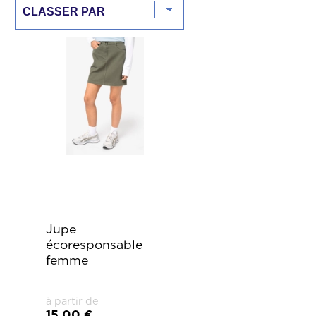
Jupe
écoresponsable
femme
à partir de
15,00 €