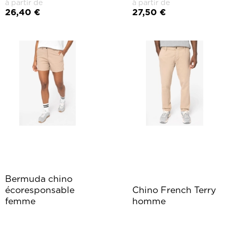
à partir de
à partir de
26,40 €
27,50 €
Bermuda chino
écoresponsable
Chino French Terry
femme
homme