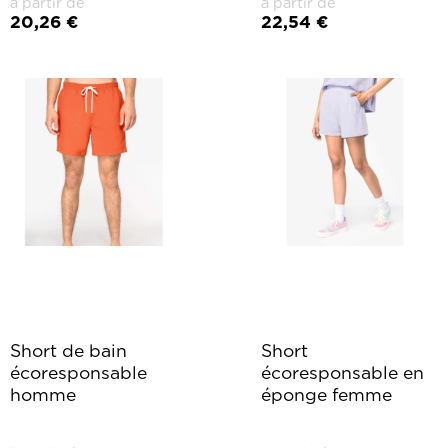
à partir de
à partir de
20,26 €
22,54 €
Short de bain
Short
écoresponsable
écoresponsable en
homme
éponge femme