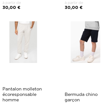
à partir de
à partir de
30,00 €
30,00 €
Pantalon molleton
écoresponsable
Bermuda chino
homme
garçon