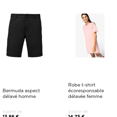
Robe t-shirt
Bermuda aspect
écoresponsable
délavé homme
délavée femme
à partir de
à partir de
13,86 €
14,75 €