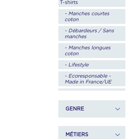
T-shirts
- Manches courtes
coton
- Débardeurs / Sans
manches
- Manches longues
coton
- Lifestyle
- Ecoresponsable -
Made in France/UE
- Sport
Polos
GENRE
- Manches courtes
- Manches longues
MÉTIERS
- Manche courtes