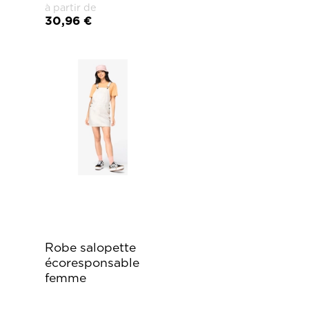
à partir de
30,96 €
Robe salopette
écoresponsable
femme