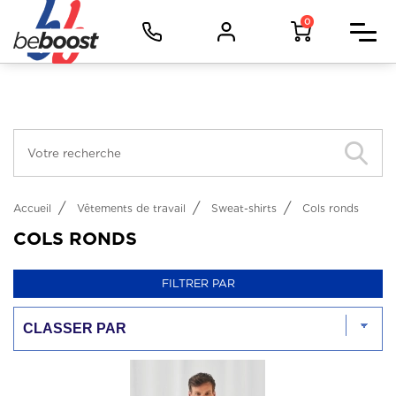
Panneau de gestion des cookies
Facebook (Customer Chat) est désactivé.
Autoriser
Vêtements d'image
0
Vêtements de travail
Vêtements de sport
Objets
Métiers
Accueil
Vêtements de travail
Sweat-shirts
Cols ronds
COLS RONDS
FILTRER PAR