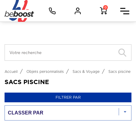
Panneau de gestion des cookies
Facebook (Customer Chat) est désactivé.
Autoriser
Vêtements d'image
0
Vêtements de travail
Vêtements de sport
Objets
Métiers
Accueil
Objets personnalisés
Sacs & Voyage
Sacs piscine
SACS PISCINE
FILTRER PAR