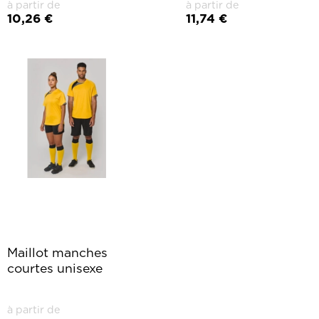
à partir de
à partir de
10,26 €
11,74 €
Maillot manches
courtes unisexe
à partir de