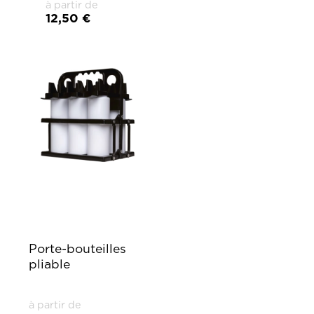
à partir de
12,50 €
Porte-bouteilles
pliable
à partir de