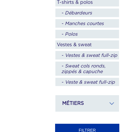
T-shirts & polos
- Débardeurs
- Manches courtes
- Polos
Vestes & sweat
- Vestes & sweat full-zip
- Sweat cols ronds,
zippés & capuche
- Veste & sweat full-zip
Pantalons, shorts &
jogging
MÉTIERS
- Bermudas & shorts
- Pantalons & jogging
Sports individuels