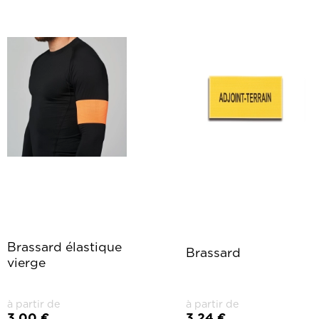
Brassard élastique
Brassard
vierge
à partir de
à partir de
3,00 €
3,24 €