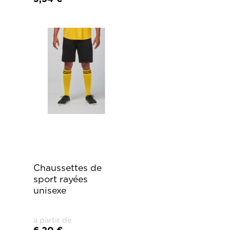
Chaussettes de
sport rayées
unisexe
à partir de
6,20 €