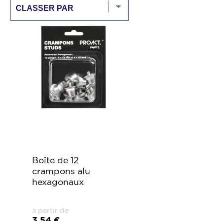
Boîte de 12
crampons alu
hexagonaux
à partir de
3,54 €