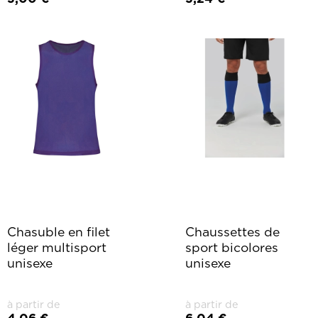
Chasuble en filet
Chaussettes de
léger multisport
sport bicolores
unisexe
unisexe
à partir de
à partir de
4,06 €
6,04 €