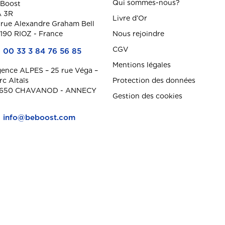
Qui sommes-nous?
Boost
 3R
Livre d’Or
 rue Alexandre Graham Bell
190 RIOZ - France
Nous rejoindre
CGV
00 33 3 84 76 56 85
Mentions légales
ence ALPES – 25 rue Véga –
rc Altaïs
Protection des données
650 CHAVANOD - ANNECY
Gestion des cookies
info@beboost.com