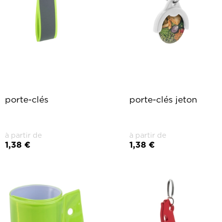
porte-clés
porte-clés jeton
à partir de
à partir de
1,38 €
1,38 €