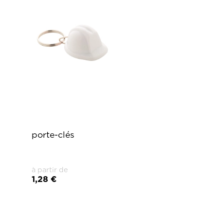
porte-clés
à partir de
1,28 €