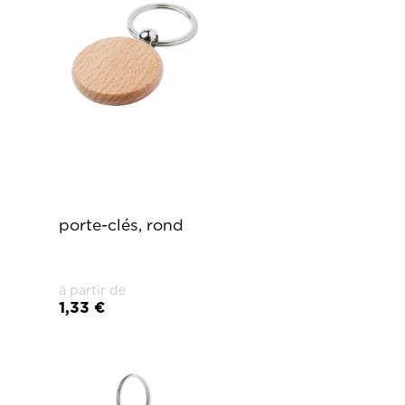
porte-clés, rond
à partir de
1,33 €