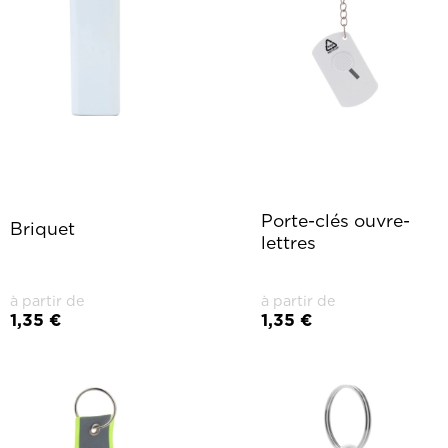
Porte-clés ouvre-
Briquet
lettres
à partir de
à partir de
1,35 €
1,35 €