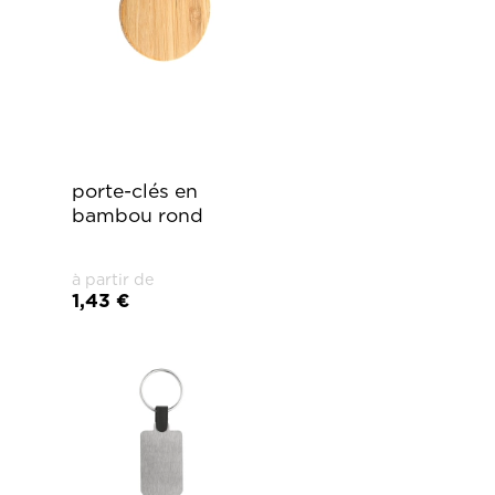
porte-clés en
bambou rond
à partir de
1,43 €