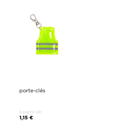
porte-clés
à partir de
1,15 €