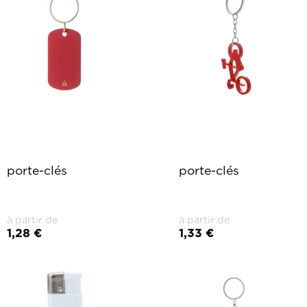
porte-clés
porte-clés
à partir de
à partir de
1,28 €
1,33 €