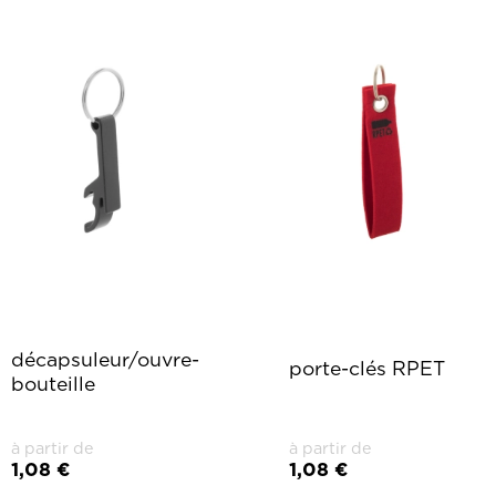
décapsuleur/ouvre-
porte-clés RPET
bouteille
à partir de
à partir de
1,08 €
1,08 €