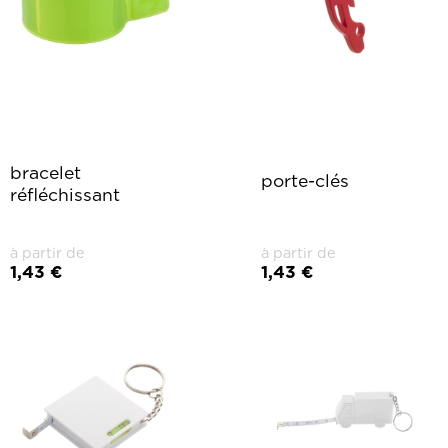
bracelet
porte-clés
réfléchissant
à partir de
à partir de
1,43 €
1,43 €