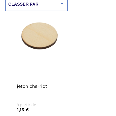
jeton charriot
à partir de
1,13 €