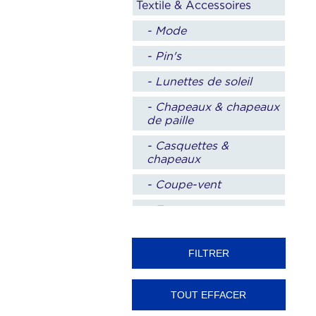
Textile & Accessoires
- Mode
- Pin's
- Lunettes de soleil
- Chapeaux & chapeaux
de paille
- Casquettes &
chapeaux
- Coupe-vent
- Tongs
Soins & Vitalité
- Beauty case
- Produits médicaux
- Home & Living