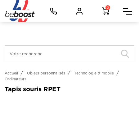
Panneau de gestion des cookies
Facebook (Customer Chat) est désactivé.
Autoriser
Vêtements d'image
0
Vêtements de travail
Vêtements de sport
Objets
Métiers
Accueil
Objets personnalisés
Technologie & mobile
Ordinateurs
Tapis souris RPET