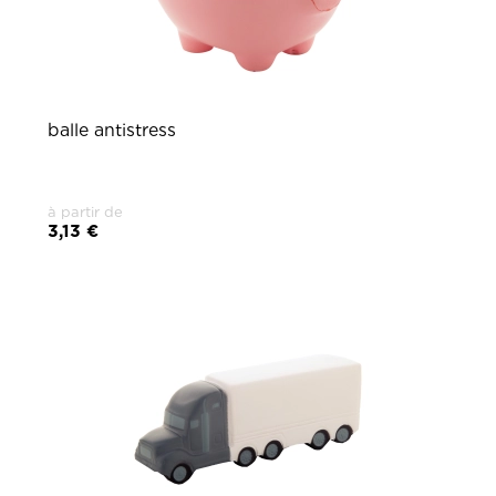
balle antistress
à partir de
3,13 €