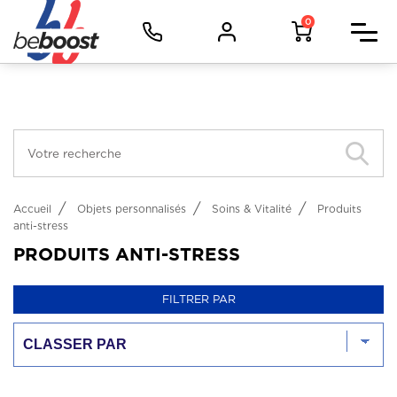
Panneau de gestion des cookies
Facebook (Customer Chat) est désactivé.
Autoriser
Vêtements d'image
0
Vêtements de travail
Vêtements de sport
Objets
Métiers
Accueil
Objets personnalisés
Soins & Vitalité
Produits
anti-stress
PRODUITS ANTI-STRESS
FILTRER PAR