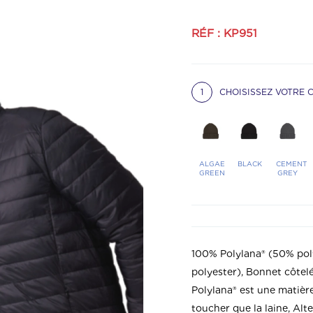
RÉF : KP951
1
CHOISISSEZ VOTRE 
ALGAE
BLACK
CEMENT
GREEN
GREY
100% Polylana® (50% pol
polyester), Bonnet côtelé
Polylana® est une matièr
toucher que la laine, Alte