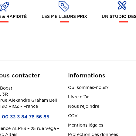
 & RAPIDITÉ
LES MEILLEURS PRIX
UN STUDIO DE
ous contacter
Informations
Qui sommes-nous?
Boost
 3R
Livre d’Or
 rue Alexandre Graham Bell
190 RIOZ - France
Nous rejoindre
CGV
00 33 3 84 76 56 85
Mentions légales
ence ALPES – 25 rue Véga –
rc Altaïs
Protection des données