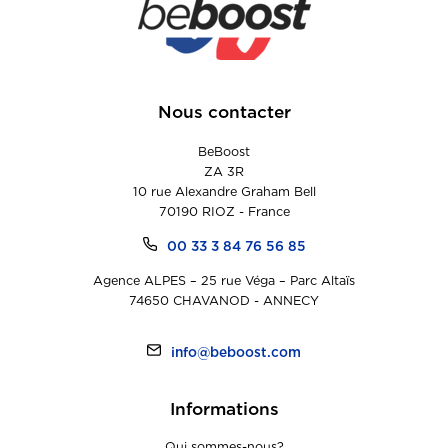
Nous contacter
BeBoost
ZA 3R
10 rue Alexandre Graham Bell
70190 RIOZ - France
00 33 3 84 76 56 85
Agence ALPES – 25 rue Véga – Parc Altaïs
74650 CHAVANOD - ANNECY
info@beboost.com
Informations
Qui sommes-nous?