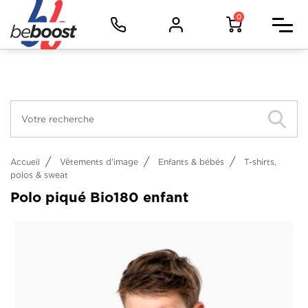
Panneau de gestion des cookies
Facebook (Customer Chat) est désactivé.
Autoriser
Vêtements d'image
0
Vêtements de travail
Vêtements de sport
Objets
Métiers
Accueil
Vêtements d'image
Enfants & bébés
T-shirts,
polos & sweat
Polo piqué Bio180 enfant