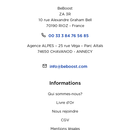
BeBoost
ZA 3R
10 rue Alexandre Graham Bell
70190 RIOZ - France
00 33 3 84 76 56 85
Agence ALPES – 25 rue Véga – Parc Altaïs
74650 CHAVANOD - ANNECY
info@beboost.com
Informations
Qui sommes-nous?
Livre d’Or
Nous rejoindre
CGV
Mentions légales