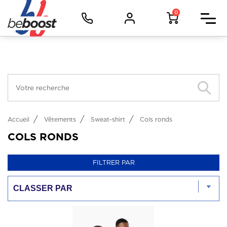
Panneau de gestion des cookies
Facebook (Customer Chat) est désactivé.
Autoriser
Vêtements d'image
0
Vêtements de travail
Vêtements de sport
Objets
Métiers
Accueil
Vêtements
Sweat-shirt
Cols ronds
COLS RONDS
FILTRER PAR