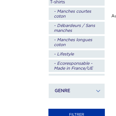
T-shirts
- Manches courtes
Au
coton
- Débardeurs / Sans
manches
- Manches longues
coton
- Lifestyle
- Ecoresponsable -
Made in France/UE
- Sport
Polos
GENRE
- Manches courtes
- Manches longues
- Manche courtes