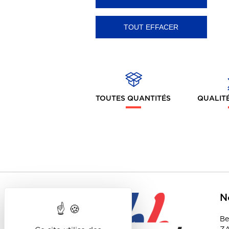
- Lifestyle / Contrasté
- Ecoresponsable -
Made In France/UE
- Sport
Sweat-shirts
TOUTES QUANTITÉS
QUALITÉ
- Cols ronds
- Capuche
- Full-zip
- Cols zippés
- Ecoresponsable -
Made In France/UE
N
- Sport
- Full-Zip & capuche
Be