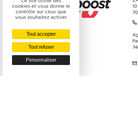
ZA
Ce site utilise des
Polaires & softshell
cookies et vous donne le
10
contrôle sur ceux que
70
- Softshell
vous souhaitez activer
- Polaires
Tout accepter
Ag
- Ecoresponsable -
Pa
Made In France/UE
Tout refuser
74
Vestes
Personnaliser
- Coupe-vent et pluie
- Blousons & Vestes city
- Parkas
- Vestes matelassés &
Doudounes
- Ecoresponsable -
Made In France/UE
Chemises, pulls &