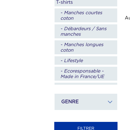
T-shirts
- Manches courtes
Au
coton
- Débardeurs / Sans
manches
- Manches longues
coton
- Lifestyle
- Ecoresponsable -
Made in France/UE
- Sport
Polos
GENRE
- Manches courtes
- Manches longues
- Manche courtes