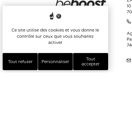
ZA
Polaires & softshell
10
70
- Softshell
- Polaires
Ce site utilise des cookies et vous donne le
Ag
contrôle sur ceux que vous souhaitez
- Ecoresponsable -
Pa
Made In France/UE
activer
74
Vestes
Tout
Tout refuser
Personnaliser
- Coupe-vent et pluie
accepter
- Blousons & Vestes city
- Parkas
- Vestes matelassés &
Doudounes
- Ecoresponsable -
Made In France/UE
Chemises, pulls &