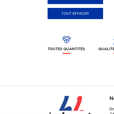
- Lifestyle / Contrasté
- Ecoresponsable -
Made In France/UE
- Sport
Sweat-shirts
TOUTES QUANTITÉS
QUALITÉ
- Cols ronds
- Capuche
- Full-zip
- Cols zippés
- Ecoresponsable -
Made In France/UE
N
- Sport
- Full-Zip & capuche
Be